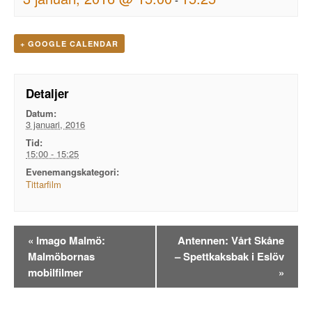
+ GOOGLE CALENDAR
Detaljer
Datum:
3 januari, 2016
Tid:
15:00 - 15:25
Evenemangskategori:
Tittarfilm
Evenemangsnavigation
«
Imago Malmö:
Antennen: Vårt Skåne
Malmöbornas
– Spettkaksbak i Eslöv
mobilfilmer
»