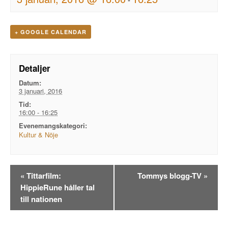
+ GOOGLE CALENDAR
Detaljer
Datum:
3 januari, 2016
Tid:
16:00 - 16:25
Evenemangskategori:
Kultur & Nöje
Evenemangsnavigation
«
Tittarfilm:
Tommys blogg-TV
»
HippieRune håller tal
till nationen