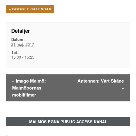
+ GOOGLE CALENDAR
Detaljer
Datum:
21 maj, 2017
Tid:
15:00 - 15:25
Evenemangsnavigation
«
Imago Malmö:
Antennen: Vårt Skåne
Malmöbornas
»
mobilfilmer
MALMÖS EGNA PUBLIC-ACCESS KANAL