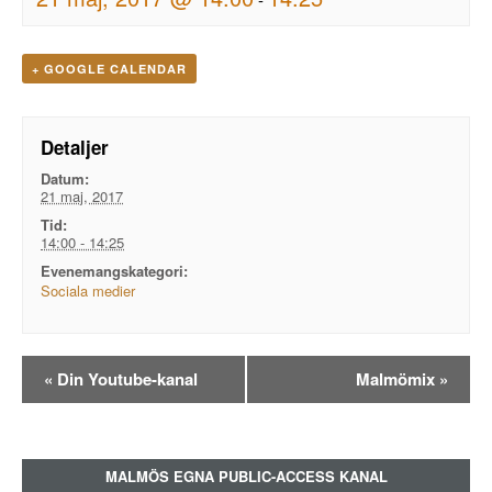
+ GOOGLE CALENDAR
Detaljer
Datum:
21 maj, 2017
Tid:
14:00 - 14:25
Evenemangskategori:
Sociala medier
Evenemangsnavigation
«
Din Youtube-kanal
Malmömix
»
MALMÖS EGNA PUBLIC-ACCESS KANAL