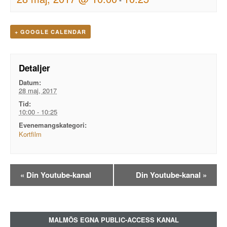
+ GOOGLE CALENDAR
Detaljer
Datum:
28 maj, 2017
Tid:
10:00 - 10:25
Evenemangskategori:
Kortfilm
Evenemangsnavigation
«
Din Youtube-kanal
Din Youtube-kanal
»
MALMÖS EGNA PUBLIC-ACCESS KANAL