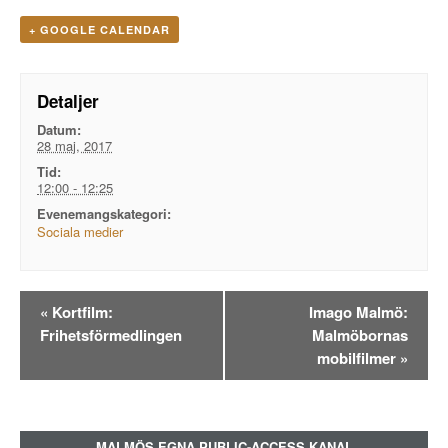
+ GOOGLE CALENDAR
Detaljer
Datum:
28 maj, 2017
Tid:
12:00 - 12:25
Evenemangskategori:
Sociala medier
Evenemangsnavigation
«
Kortfilm:
Imago Malmö:
Frihetsförmedlingen
Malmöbornas
mobilfilmer
»
MALMÖS EGNA PUBLIC-ACCESS KANAL