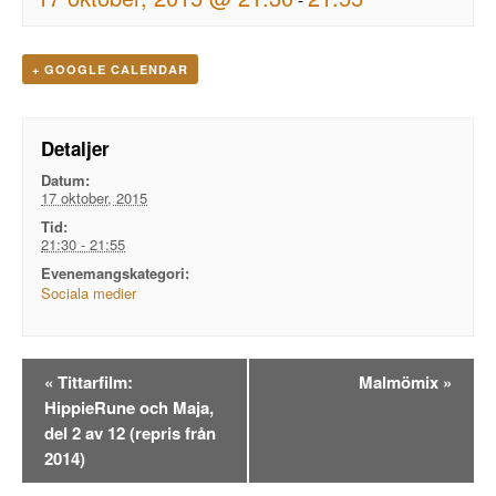
+ GOOGLE CALENDAR
Detaljer
Datum:
17 oktober, 2015
Tid:
21:30 - 21:55
Evenemangskategori:
Sociala medier
Evenemangsnavigation
«
Tittarfilm:
Malmömix
»
HippieRune och Maja,
del 2 av 12 (repris från
2014)