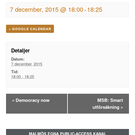
7 december, 2015 @ 18:00
18:25
-
+ GOOGLE CALENDAR
Detaljer
Datum:
7 december, 2015
Tid:
18:00 - 18:25
Evenemangsnavigation
«
Democracy now
MSB: Smart
utförsåkning
»
MALMÖS EGNA PUBLIC-ACCESS KANAL