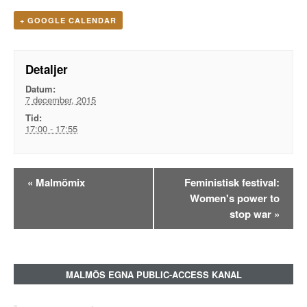
+ GOOGLE CALENDAR
Detaljer
Datum:
7 december, 2015
Tid:
17:00 - 17:55
Evenemangsnavigation
«
Malmömix
Feministisk festival:
Women's power to
stop war
»
MALMÖS EGNA PUBLIC-ACCESS KANAL