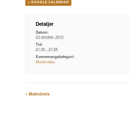
+ GOOGLE CALENDAR
Detaljer
Datum:
23 oktober, 2015
Tid:
21:30 - 21:55
Evenemangskategori:
Musikvideo
Evenemangsnavigation
«
Malmömix