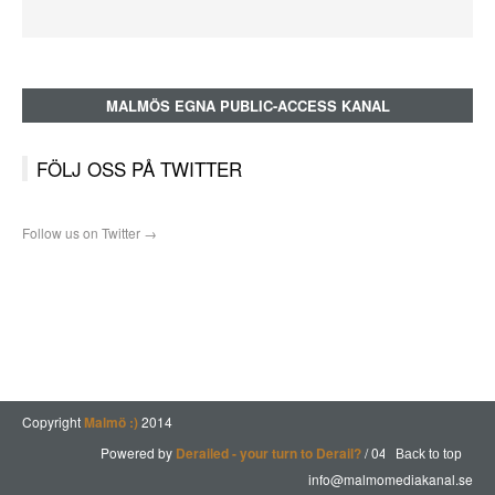
MALMÖS EGNA PUBLIC-ACCESS KANAL
FÖLJ OSS PÅ TWITTER
Follow us on Twitter →
Copyright
Malmö :)
2014
Powered by
Derailed - your turn to Derail?
/ 040 - 615 32 85 |
Back to top
info@malmomediakanal.se