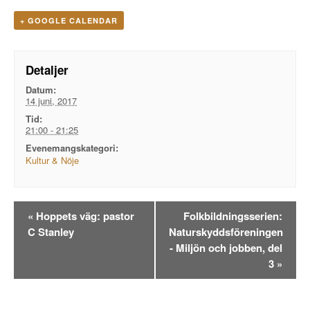
+ GOOGLE CALENDAR
Detaljer
Datum:
14 juni, 2017
Tid:
21:00 - 21:25
Evenemangskategori:
Kultur & Nöje
Evenemangsnavigation
«
Hoppets väg: pastor
Folkbildningsserien:
C Stanley
Naturskyddsföreningen
- Miljön och jobben, del
3
»