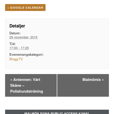
+ GOOGLE CALENDAR
Detaljer
Datum:
29 november, 2015
Tid:
17:00 - 17:25
Evenemangskategori:
Blogg-TV
Evenemangsnavigation
«
Antennen: Vårt
Malmömix
»
Skåne –
Polishundsträning
MALMÖS EGNA PUBLIC-ACCESS KANAL