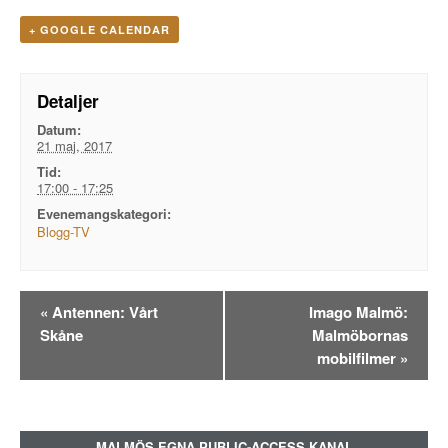
+ GOOGLE CALENDAR
Detaljer
Datum:
21 maj, 2017
Tid:
17:00 - 17:25
Evenemangskategori:
Blogg-TV
Evenemangsnavigation
«
Antennen: Vårt
Imago Malmö:
Skåne
Malmöbornas
mobilfilmer
»
MALMÖS EGNA PUBLIC-ACCESS KANAL