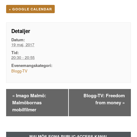
+ GOOGLE CALENDAR
Detaljer
Datum:
19 maj, 2017
Tid:
20:30 - 20:55
Evenemangskategori:
Blogg-TV
Evenemangsnavigation
«
Imago Malmö:
Blogg-TV: Freedom
Malmöbornas
from money
»
mobilfilmer
MALMÖS EGNA PUBLIC-ACCESS KANAL