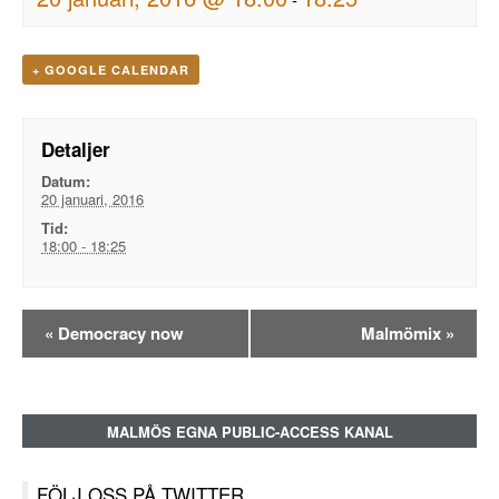
+ GOOGLE CALENDAR
Detaljer
Datum:
20 januari, 2016
Tid:
18:00 - 18:25
Evenemangsnavigation
«
Democracy now
Malmömix
»
MALMÖS EGNA PUBLIC-ACCESS KANAL
FÖLJ OSS PÅ TWITTER