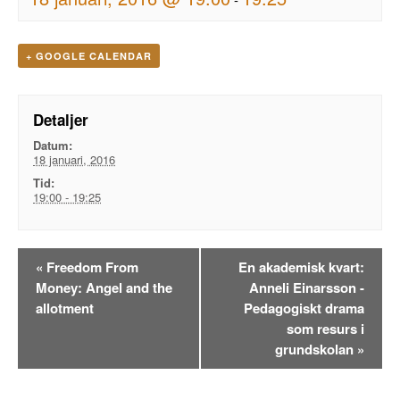
+ GOOGLE CALENDAR
Detaljer
Datum:
18 januari, 2016
Tid:
19:00 - 19:25
Evenemangsnavigation
«
Freedom From
En akademisk kvart:
Money: Angel and the
Anneli Einarsson -
allotment
Pedagogiskt drama
som resurs i
grundskolan
»