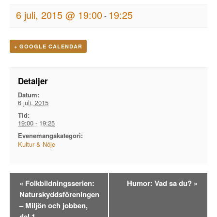
6 juli, 2015 @ 19:00
19:25
-
+ GOOGLE CALENDAR
Detaljer
Datum:
6 juli, 2015
Tid:
19:00 - 19:25
Evenemangskategori:
Kultur & Nöje
Evenemangsnavigation
«
Folkbildningsserien:
Humor: Vad sa du?
»
Naturskyddsföreningen
– Miljön och jobben,
del 1