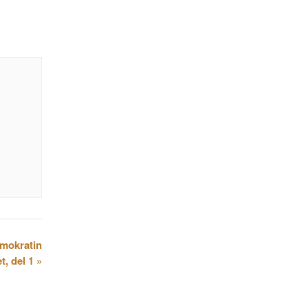
emokratin
t, del 1
»