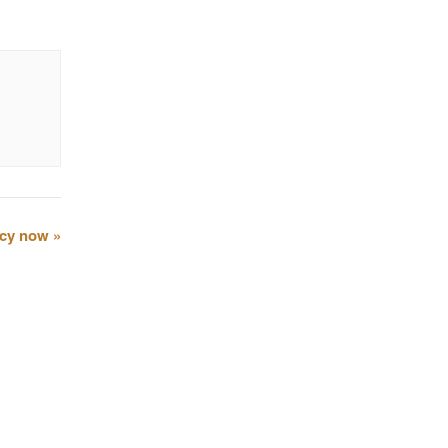
cy now
»