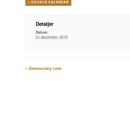
+ GOOGLE CALENDAR
Detaljer
Datum:
31 december, 2015
Evenemangsnavigation
«
Democracy now