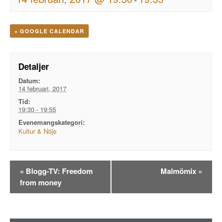
+ GOOGLE CALENDAR
Detaljer
Datum:
14 februari, 2017
Tid:
19:30 - 19:55
Evenemangskategori:
Kultur & Nöje
Evenemangsnavigation
«
Blogg-TV: Freedom
Malmömix
»
from money