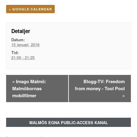
+ GOOGLE CALENDAR
Detaljer
Datum:
15 januari, 2016
Tid:
21:00 - 21:25
Evenemangsnavigation
«
Imago Malmö:
Blogg-TV: Freedom
Malmöbornas
from money - Tool Pool
mobilfilmer
»
MALMÖS EGNA PUBLIC-ACCESS KANAL