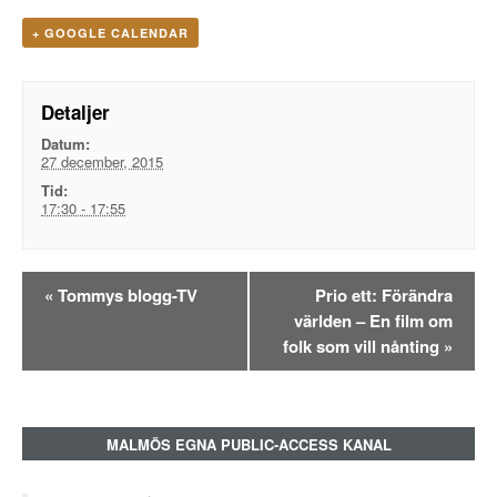
+ GOOGLE CALENDAR
Detaljer
Datum:
27 december, 2015
Tid:
17:30 - 17:55
Evenemangsnavigation
«
Tommys blogg-TV
Prio ett: Förändra
världen – En film om
folk som vill nånting
»
MALMÖS EGNA PUBLIC-ACCESS KANAL