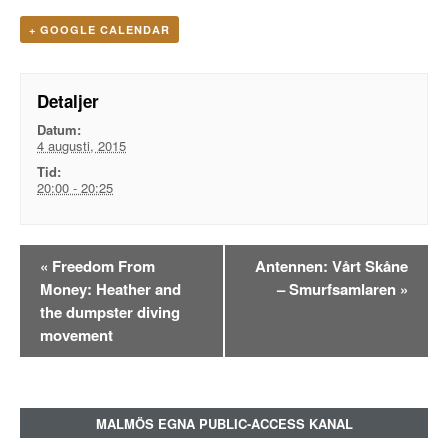
+ GOOGLE CALENDAR
Detaljer
Datum:
4 augusti, 2015
Tid:
20:00 - 20:25
Evenemangsnavigation
«
Freedom From
Antennen: Vårt Skåne
Money: Heather and
– Smurfsamlaren
»
the dumpster diving
movement
MALMÖS EGNA PUBLIC-ACCESS KANAL