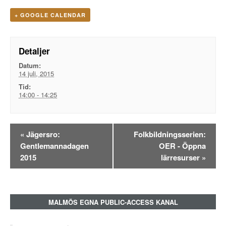
+ GOOGLE CALENDAR
Detaljer
Datum:
14 juli, 2015
Tid:
14:00 - 14:25
Evenemangsnavigation
«
Jägersro:
Folkbildningsserien:
Gentlemannadagen
OER - Öppna
2015
lärresurser
»
MALMÖS EGNA PUBLIC-ACCESS KANAL