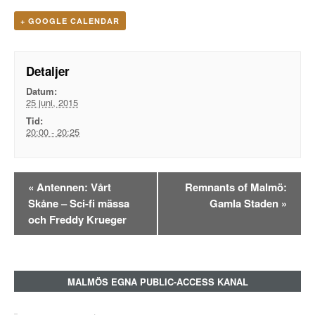
+ GOOGLE CALENDAR
Detaljer
Datum:
25 juni, 2015
Tid:
20:00 - 20:25
Evenemangsnavigation
«
Antennen: Vårt
Remnants of Malmö:
Skåne – Sci-fi mässa
Gamla Staden
»
och Freddy Krueger
MALMÖS EGNA PUBLIC-ACCESS KANAL