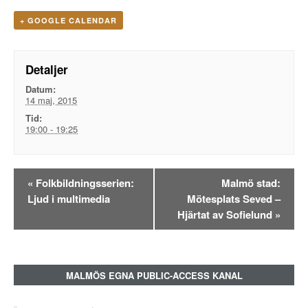
+ GOOGLE CALENDAR
Detaljer
Datum:
14 maj, 2015
Tid:
19:00 - 19:25
Evenemangsnavigation
«
Folkbildningsserien:
Malmö stad:
Ljud i multimedia
Mötesplats Seved –
Hjärtat av Sofielund
»
MALMÖS EGNA PUBLIC-ACCESS KANAL