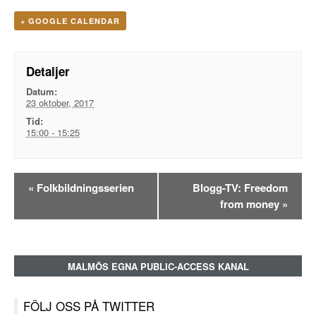
+ GOOGLE CALENDAR
Detaljer
Datum:
23 oktober, 2017
Tid:
15:00 - 15:25
Evenemangsnavigation
«
Folkbildningsserien
Blogg-TV: Freedom
from money
»
MALMÖS EGNA PUBLIC-ACCESS KANAL
FÖLJ OSS PÅ TWITTER