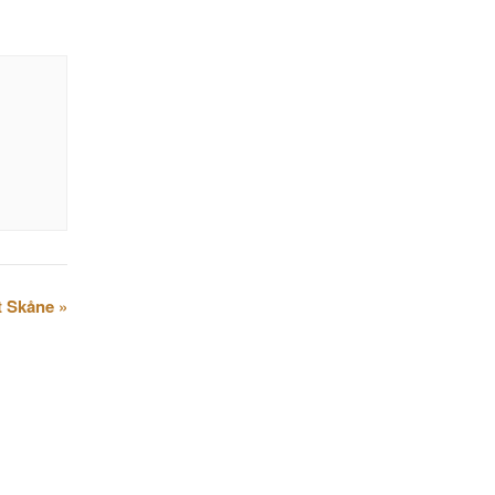
t Skåne
»