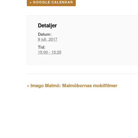
+ GOOGLE CALENDAR
Detaljer
Datum:
9 juli, 2017
Tid:
15:00 - 15:25
Evenemangsnavigation
«
Imago Malmö: Malmöbornas mobilfilmer