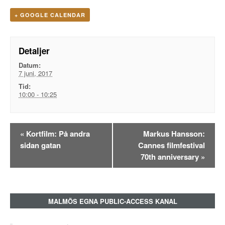
+ GOOGLE CALENDAR
Detaljer
Datum:
7 juni, 2017
Tid:
10:00 - 10:25
Evenemangsnavigation
«
Kortfilm: På andra
Markus Hansson:
sidan gatan
Cannes filmfestival
70th anniversary
»
MALMÖS EGNA PUBLIC-ACCESS KANAL