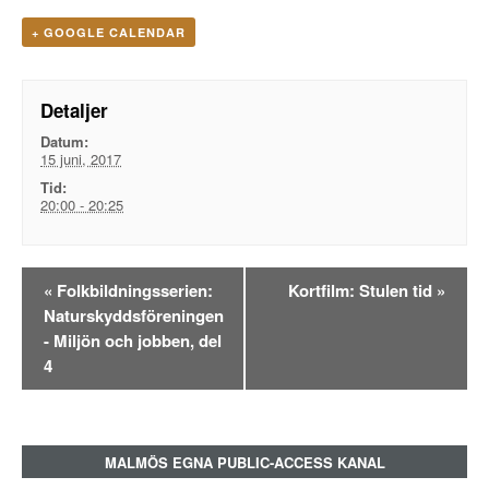
+ GOOGLE CALENDAR
Detaljer
Datum:
15 juni, 2017
Tid:
20:00 - 20:25
Evenemangsnavigation
«
Folkbildningsserien:
Kortfilm: Stulen tid
»
Naturskyddsföreningen
- Miljön och jobben, del
4
MALMÖS EGNA PUBLIC-ACCESS KANAL