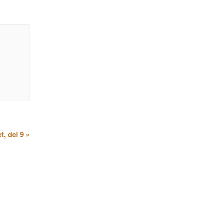
t, del 9
»