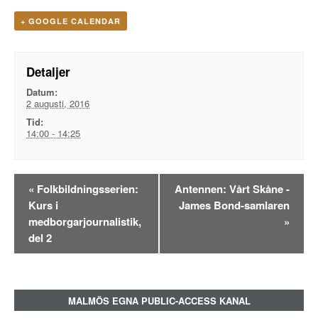
+ GOOGLE CALENDAR
Detaljer
Datum:
2 augusti, 2016
Tid:
14:00 - 14:25
Evenemangsnavigation
«
Folkbildningsserien:
Antennen: Vårt Skåne -
Kurs i
James Bond-samlaren
medborgarjournalistik,
»
del 2
MALMÖS EGNA PUBLIC-ACCESS KANAL