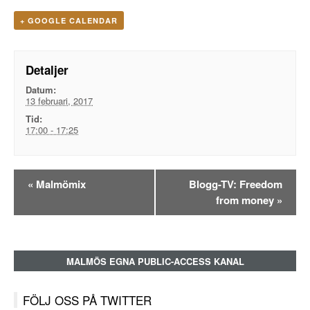
+ GOOGLE CALENDAR
Detaljer
Datum:
13 februari, 2017
Tid:
17:00 - 17:25
Evenemangsnavigation
«
Malmömix
Blogg-TV: Freedom
from money
»
MALMÖS EGNA PUBLIC-ACCESS KANAL
FÖLJ OSS PÅ TWITTER