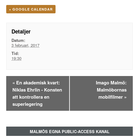
+ GOOGLE CALENDAR
Detaljer
Datum:
3 februari, 2017
Tid:
19:30
Evenemangsnavigation
«
En akademisk kvart:
Imago Malmö:
Niklas Ehrlin - Konsten
Malmöbornas
att kontrollera en
mobilfilmer
»
superlegering
MALMÖS EGNA PUBLIC-ACCESS KANAL