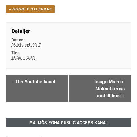
+ GOOGLE CALENDAR
Detaljer
Datum:
26 februari, 2017
Tid:
13:00 - 13:25
Evenemangsnavigation
«
Din Youtube-kanal
Imago Malmö:
Malmöbornas
mobilfilmer
»
MALMÖS EGNA PUBLIC-ACCESS KANAL