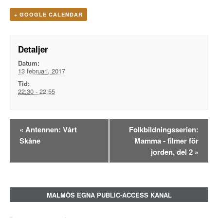
+ GOOGLE CALENDAR
Detaljer
Datum:
13 februari, 2017
Tid:
22:30 - 22:55
Evenemangsnavigation
«
Antennen: Vårt
Folkbildningsserien:
Skåne
Mamma - filmer för
jorden, del 2
»
MALMÖS EGNA PUBLIC-ACCESS KANAL