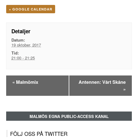
+ GOOGLE CALENDAR
Detaljer
Datum:
19 oktober, 2017
Tid:
21:00 - 21:25
Evenemangsnavigation
«
Malmömix
Antennen: Vårt Skåne
»
MALMÖS EGNA PUBLIC-ACCESS KANAL
FÖLJ OSS PÅ TWITTER