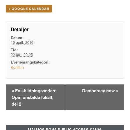
+ GOOGLE CALENDAR
Detaljer
Datum:
19 april, 2016
Tid:
22:00 - 22:25
Evenemangskategori:
Kortfilm
Evenemangsnavigation
«
Folkbildningsserien:
Democracy now
»
Opinionsbilda lokalt,
del 2
MALMÖS EGNA PUBLIC-ACCESS KANAL