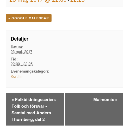
+ GOOGLE CALENDAR
Detaljer
Datum:
23 maj, 2017
Tid:
22:00 - 22:25
Evenemangskategori:
Kortfilm
Evenemangsnavigation
«
Folkbildningsserien:
Malmömix
»
Folk och försvar -
Samtal med Anders
Thornberg, del 2