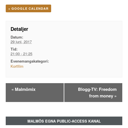
+ GOOGLE CALENDAR
Detaljer
Datum:
29 juni, 2017
Tid:
21:00 - 21:25
Evenemangskategori:
Kortfilm
Evenemangsnavigation
«
Malmömix
Blogg-TV: Freedom
from money
»
MALMÖS EGNA PUBLIC-ACCESS KANAL