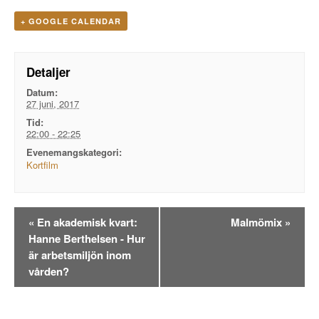
+ GOOGLE CALENDAR
Detaljer
Datum:
27 juni, 2017
Tid:
22:00 - 22:25
Evenemangskategori:
Kortfilm
Evenemangsnavigation
«
En akademisk kvart:
Malmömix
»
Hanne Berthelsen - Hur
är arbetsmiljön inom
vården?