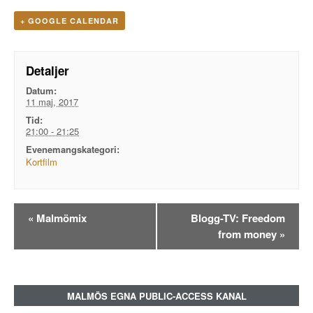
+ GOOGLE CALENDAR
Detaljer
Datum:
11 maj, 2017
Tid:
21:00 - 21:25
Evenemangskategori:
Kortfilm
Evenemangsnavigation
«
Malmömix
Blogg-TV: Freedom
from money
»
MALMÖS EGNA PUBLIC-ACCESS KANAL