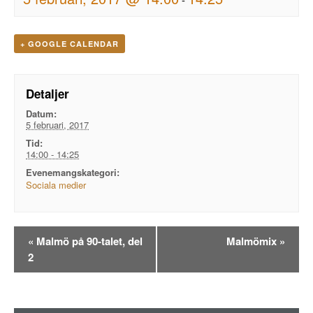
+ GOOGLE CALENDAR
Detaljer
Datum:
5 februari, 2017
Tid:
14:00 - 14:25
Evenemangskategori:
Sociala medier
Evenemangsnavigation
«
Malmö på 90-talet, del
Malmömix
»
2