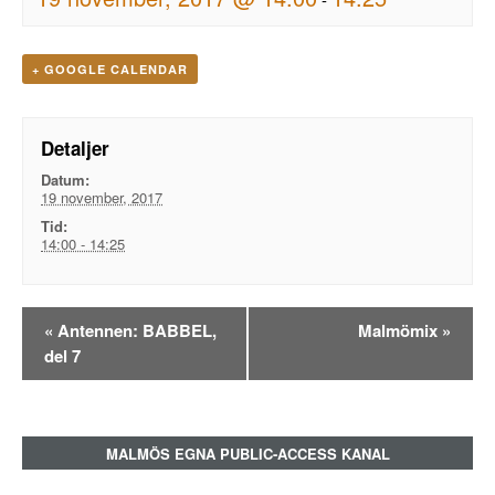
+ GOOGLE CALENDAR
Detaljer
Datum:
19 november, 2017
Tid:
14:00 - 14:25
Evenemangsnavigation
«
Antennen: BABBEL,
Malmömix
»
del 7
MALMÖS EGNA PUBLIC-ACCESS KANAL