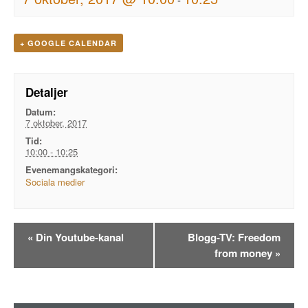
+ GOOGLE CALENDAR
Detaljer
Datum:
7 oktober, 2017
Tid:
10:00 - 10:25
Evenemangskategori:
Sociala medier
Evenemangsnavigation
«
Din Youtube-kanal
Blogg-TV: Freedom
from money
»