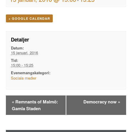
+ GOOGLE CALENDAR
Detaljer
Datum:
15 januari, 2016
Tid:
15:00 - 15:25
Evenemangskategori:
Sociala medier
Evenemangsnavigation
«
Remnants of Malmö:
Democracy now
»
Gamla Staden