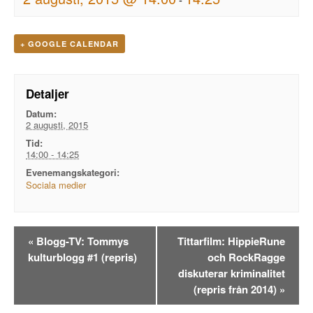
+ GOOGLE CALENDAR
Detaljer
Datum:
2 augusti, 2015
Tid:
14:00 - 14:25
Evenemangskategori:
Sociala medier
Evenemangsnavigation
«
Blogg-TV: Tommys
Tittarfilm: HippieRune
kulturblogg #1 (repris)
och RockRagge
diskuterar kriminalitet
(repris från 2014)
»