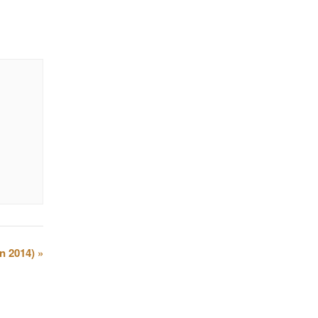
ån 2014)
»