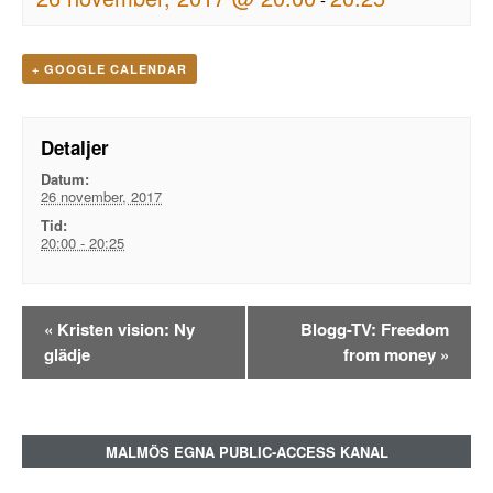
+ GOOGLE CALENDAR
Detaljer
Datum:
26 november, 2017
Tid:
20:00 - 20:25
Evenemangsnavigation
«
Kristen vision: Ny
Blogg-TV: Freedom
glädje
from money
»
MALMÖS EGNA PUBLIC-ACCESS KANAL